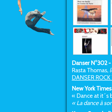
Danser N°302 -
Rasta Thomas,
l
DANSER ROCK T
New York Times
« Dance at it´s 
« La dance à son