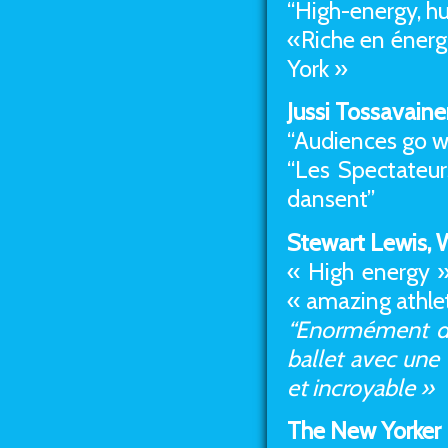
“High-energy, h
«Riche en énerg
York »
Jussi Tossavaine
“Audiences go w
“Les Spectateu
dansent”
Stewart Lewis,
« High energy »,
« amazing athlet
“Enormément d’é
ballet avec une 
et incroyable »
The New Yorker