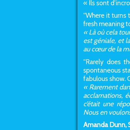
« Ils sont d’in
“Where it turns
fresh meaning to
« Là où cela tou
est géniale, et
au cœur de la m
“Rarely does t
spontaneous stan
fabulous show. 
« Rarement dans
acclamations, é
c’était une rép
Nous en voulons
Amanda Dunn, S