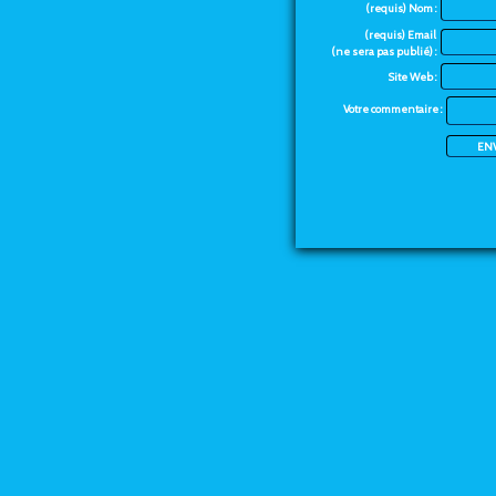
(requis) Nom :
(requis) Email
(ne sera pas publié) :
Site Web :
Votre commentaire :