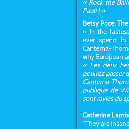
« Rock the Ball
Pauli ! »
Betsy Price, Th
« In the faste
ever spend in 
Canterna-Thoma
why European and
« Les deux heu
pourrez passer 
Canterna-Thom
publique de Wil
sont ravies du s
Catherine Lambe
“They are insan