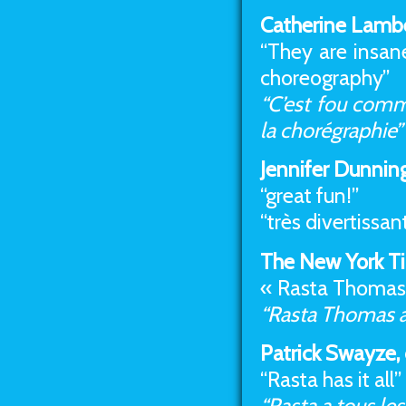
Catherine Lambe
“They are insane
choreography”
“C’est fou comme
la chorégraphie”
Jennifer Dunnin
“great fun!”
“très divertissan
The New York T
« Rasta Thomas 
“Rasta Thomas a
Patrick Swayze, 
“Rasta has it all”
“Rasta a tous les