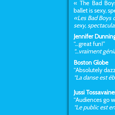
« The Bad Boys
ballet is sexy, s
«Les Bad Boys o
sexy, spectaculai
Jennifer Dunnin
“…great fun!”
“…vraiment génia
Boston Globe
“Absolutely dazz
“La danse est éb
Jussi Tossavaine
“Audiences go w
“Le public est en