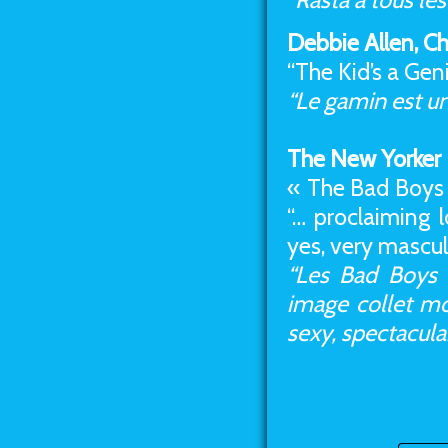
Debbie Allen, C
“The Kid’s a Gen
“Le gamin est un
The New Yorker
« The Bad Boys o
“… proclaiming l
yes, very mascul
“Les Bad Boys O
image collet mo
sexy, spectaculai