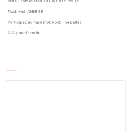
Rasta Thomas était au Gala des Etoiles
Flash Mob ANNULE
Participez au flash mob Rock The Ballet
DVD pour Bientôt
LAISSER UN MESSAGE