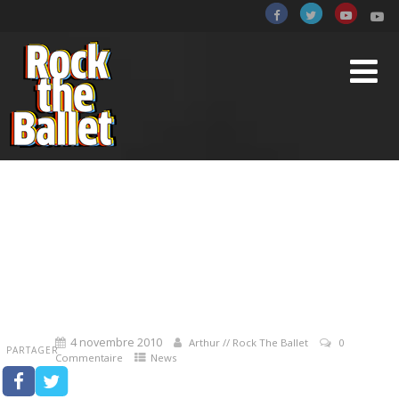
ROCK THE BALLET EN
ITALIE
4 novembre 2010
Arthur // Rock The Ballet
0
PARTAGER
Commentaire
News