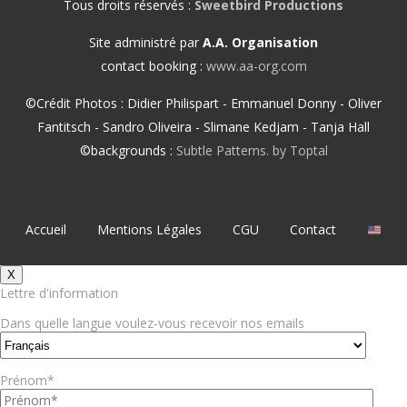
Tous droits réservés :
Sweetbird Productions
Site administré par
A.A. Organisation
contact booking :
www.aa-org.com
©Crédit Photos : Didier Philispart - Emmanuel Donny - Oliver
Fantitsch - Sandro Oliveira - Slimane Kedjam - Tanja Hall
©backgrounds :
Subtle Patterns. by Toptal
Accueil
Mentions Légales
CGU
Contact
X
Lettre d'information
Dans quelle langue voulez-vous recevoir nos emails
Prénom*